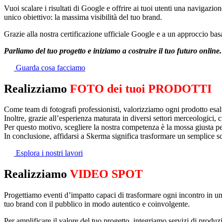
Vuoi scalare i risultati di Google e offrire ai tuoi utenti una naviga
unico obiettivo: la massima visibilità del tuo brand.
Grazie alla nostra certificazione ufficiale Google e a un approccio basato
Parliamo del tuo progetto e iniziamo a costruire il tuo futuro online.
Guarda cosa facciamo
Realizziamo
FOTO dei tuoi PRODOTTI
Come team di fotografi professionisti, valorizziamo ogni prodotto esalta
Inoltre, grazie all’esperienza maturata in diversi settori merceologici,
Per questo motivo, scegliere la nostra competenza è la mossa giusta pe
In conclusione, affidarsi a Skerma significa trasformare un semplice s
Esplora i nostri lavori
Realizziamo
VIDEO SPOT
Progettiamo eventi d’impatto capaci di trasformare ogni incontro in un’
tuo brand con il pubblico in modo autentico e coinvolgente.
Per amplificare il valore del tuo progetto, integriamo servizi di produ