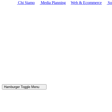
Chi Siamo
Media Planning
Web & Ecommerce
So
Hamburger Toggle Menu
La
è il nostro
mestiere
Creatività
Aiutiamo i marchi a distinguersi dalla massa e ad 
Realizziamo servizi fotografici professionali per raccontare al meglio i
prendono vita
Offriamo soliuzioni di DISPLAY LED programmabili in r