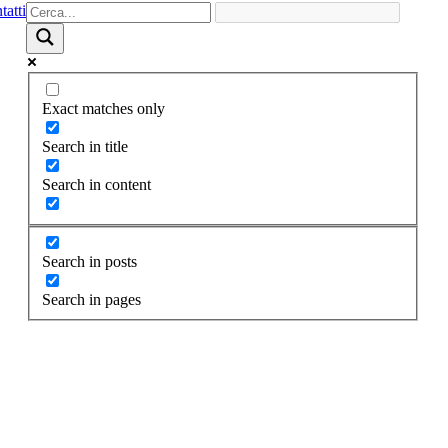
atti
Exact matches only
Search in title
Search in content
Search in posts
Search in pages
IZI per il tuo BUSINESS
Costruiamo la tua
brand identity
uti
Scopri di più
Diamo
alle tue idee
valore
Valutiamo con attenzione