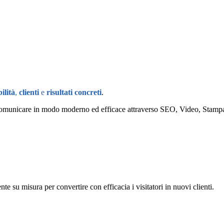
 PIÚ
La nostra
ltima generazione che rendono unico il nostro modo di comunicare
Scop
bilità
,
clienti
e
risultati concreti
.
a a comunicare in modo moderno ed efficace attraverso SEO, Video, Stamp
e su misura per convertire con efficacia i visitatori in nuovi clienti.