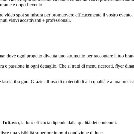
durante e dopo l’evento.
ne video spot su misura per promuovere efficacemente il vostro evento. I
ti visivi accattivanti e professionali.
rma: dove ogni progetto diventa uno strumento per raccontare il tuo bran
a e passione in ogni dettaglio. Che si tratti di menu ricercati, flyer din
lascia il segno. Grazie all’uso di materiali di alta qualità e a una precis
.
Tuttavia
, la loro efficacia dipende dalla qualità dei contenuti.
tisce una visibilità superiore in ogni condizione di luce.