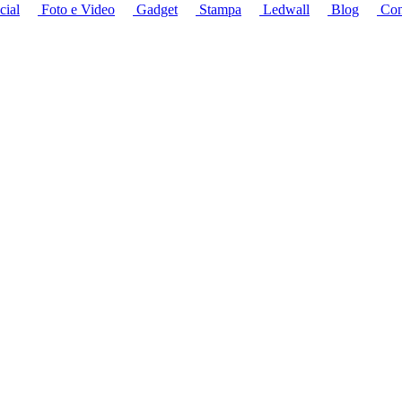
cial
Foto e Video
Gadget
Stampa
Ledwall
Blog
Cont
avere successo con
idee innovative
e servizi di
qualità
.
SCOPRI i SERV
l tuo businsess
Scopri di più
le tue VETRINE
emoto. Suppporto nella fornitura, installazione e gestione dei conten