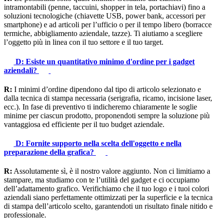
intramontabili (penne, taccuini, shopper in tela, portachiavi) fino a
soluzioni tecnologiche (chiavette USB, power bank, accessori per
smartphone) e ad articoli per l’ufficio o per il tempo libero (borracce
termiche, abbigliamento aziendale, tazze). Ti aiutiamo a scegliere
l’oggetto più in linea con il tuo settore e il tuo target.
D: Esiste un quantitativo minimo d'ordine per i gadget
aziendali?
R:
I minimi d’ordine dipendono dal tipo di articolo selezionato e
dalla tecnica di stampa necessaria (serigrafia, ricamo, incisione laser,
ecc.). In fase di preventivo ti indicheremo chiaramente le soglie
minime per ciascun prodotto, proponendoti sempre la soluzione più
vantaggiosa ed efficiente per il tuo budget aziendale.
D: Fornite supporto nella scelta dell'oggetto e nella
preparazione della grafica?
R:
Assolutamente sì, è il nostro valore aggiunto. Non ci limitiamo a
stampare, ma studiamo con te l’utilità del gadget e ci occupiamo
dell’adattamento grafico. Verifichiamo che il tuo logo e i tuoi colori
aziendali siano perfettamente ottimizzati per la superficie e la tecnica
di stampa dell’articolo scelto, garantendoti un risultato finale nitido e
professionale.