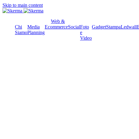
Skip to main content
Web &
Chi
Media
Ecommerce
Social
Foto
Gadget
Stampa
Ledwall
Siamo
Planning
e
Video