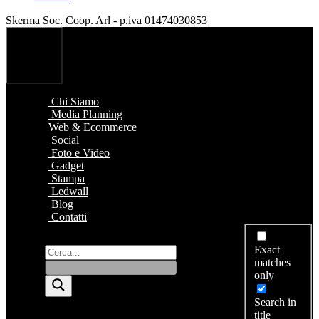
Skerma Soc. Coop. Arl - p.iva 01474030853
Chi Siamo
Media Planning
Web & Ecommerce
Social
Foto e Video
Gadget
Stampa
Ledwall
Blog
Contatti
Exact
matches
only
Search in
title