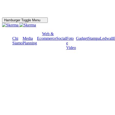
Hamburger Toggle Menu
Web &
Chi
Media
Ecommerce
Social
Foto
Gadget
Stampa
Ledwall
Siamo
Planning
e
Video